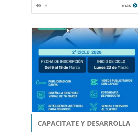
9
más
Estuardo Chen Camey desde
Guatemala en 30-07-26
CAPACITATE Y DESARROLLA