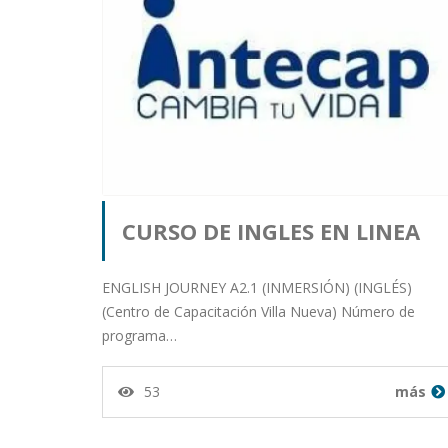
CURSO DE INGLES EN LINEA
Publicado por orlando salaza
ENGLISH JOURNEY A2.1 (INMERSIÓN) (INGLÉS)
(Centro de Capacitación Villa Nueva) Número de
programa…
milian desde Departamento
53
más
de Guatemala en 15-01-26