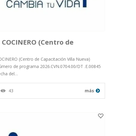
COCINERO (Centro de
Capacitación Villa Nueva)
CINERO (Centro de Capacitación Villa Nueva)
úmero de programa 2026.CVN.0704.00/DT .E.00845
echa del…
Publicado por orlando salazar
43
más
milian desde Departamento
de Guatemala en 15-01-26