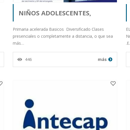
NIÑOS ADOLESCENTES,
s
JÓVENES Y ADULTOS
Primaria acelerada Basicos Diversificado Clases
E
presenciales o completamente a distancia, o que sea
N
más…
.
6
Publicado por orlando salazar
446
más
milian desde Departamento
de Guatemala en 04-02-26