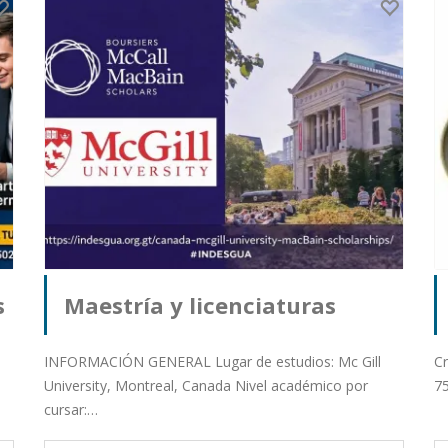
s
Maestría y licenciaturas
profesionales de segundo
INFORMACIÓN GENERAL Lugar de estudios: Mc Gill
Cr
University, Montreal, Canada Nivel académico por
75
cursar:…
ingreso