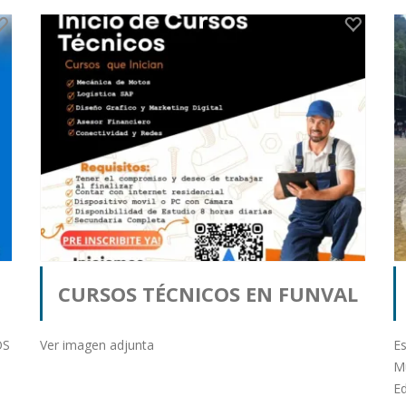
CURSOS TÉCNICOS EN FUNVAL
Publicado por Brenda Morales
OS
Ver imagen adjunta
Es
Mú
E
r
desde Nicaragua en 03-11-25