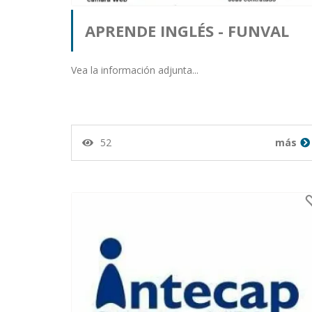
APRENDE INGLÉS - FUNVAL
Publicado por Brenda Morale
Vea la información adjunta...
desde Guatemala en 10-02-2
52
más