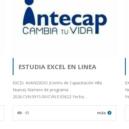
ESTUDIA EXCEL EN LINEA
r
Publicado por orlando salazar
EXCEL AVANZADO (Centro de Capacitación Villa
EX
Nueva) Número de programa
N
2026.CVN.0915.00/CVN.E.03622 Fecha…
F
milian desde Departamento
45
más
de Guatemala en 15-01-26