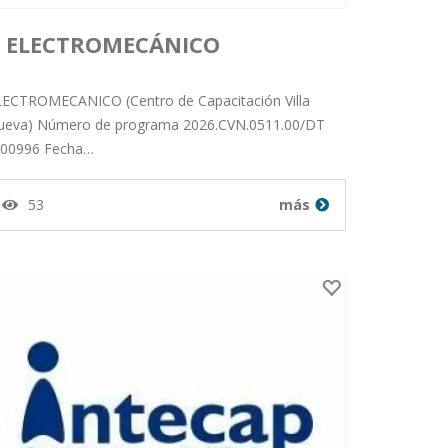
ELECTROMECÁNICO
Publicado por orlando salazar
LECTROMECANICO (Centro de Capacitación Villa
ueva) Número de programa 2026.CVN.0511.00/DT
E.00996 Fecha…
milian desde Departamento
53
más
de Guatemala en 15-01-26