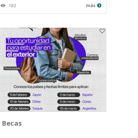
182
más
Berdugo desde Guatemala en
30-03-26
Becas