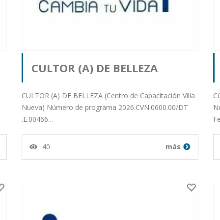
CULTOR (A) DE BELLEZA
(Centro de Capacitación Villa
CULTOR (A) DE BELLEZA (Centro de Capacitación Villa
CO
Nueva) Número de programa 2026.CVN.0600.00/DT
N
.E.00466…
F
Nueva)
40
más
r
Publicado por orlando salazar
milian desde Departamento
de Guatemala en 15-01-26