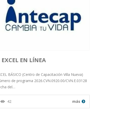
EXCEL EN LÍNEA
Publicado por orlando salazar
CEL BÁSICO (Centro de Capacitación Villa Nueva)
úmero de programa 2026.CVN.0920.00/CVN.E.03128
echa del…
milian desde Departamento
42
más
de Guatemala en 15-01-26