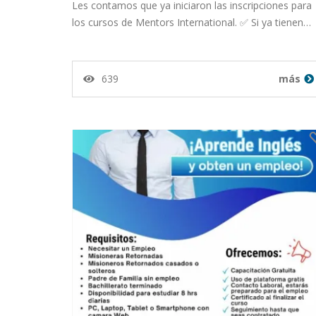
Publicado por orlando salaza
Les contamos que ya iniciaron las inscripciones para
los cursos de Mentors International. ✅ Si ya tienen…
milian desde Departamento
639
más
de Guatemala en 12-03-26