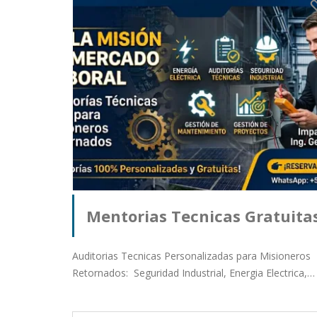
Mentorias Tecnicas Gratuita
Para Misioneros Retornados
Auditorias Tecnicas Personalizadas para Misioneros
Retornados: Seguridad Industrial, Energia Electrica,…
Publicado por German