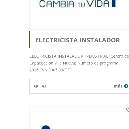
ELECTRICISTA INSTALADOR
INDUSTRIAL (Centro de
ELECTRICISTA INSTALADOR INDUSTRIAL (Centro de
Capacitación Villa Nueva) Número de programa
2026.CVN.0005.00/DT…
Capacitación Villa Nueva)
40
más
Publicado por orlando salaza
milian desde Departamento
de Guatemala en 15-01-26