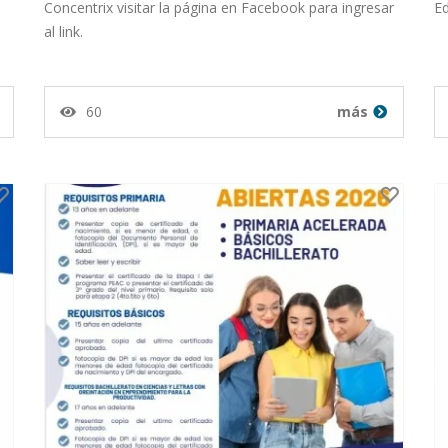
r
Publicado por Diana Lissette
Concentrix visitar la página en Facebook para ingresar
E
al link.
Peraza Palma desde El
60
más
Salvador en 04-03-26