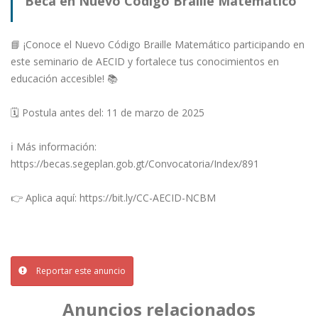
Beca en Nuevo Código Braille Matemático
📘 ¡Conoce el Nuevo Código Braille Matemático participando en
este seminario de AECID y fortalece tus conocimientos en
educación accesible! 📚
🗓 Postula antes del: 11 de marzo de 2025
ℹ Más información:
https://becas.segeplan.gob.gt/Convocatoria/Index/891
👉 Aplica aquí: https://bit.ly/CC-AECID-NCBM
Reportar este anuncio
Anuncios relacionados