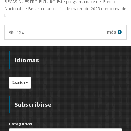
BECAS NUESTRO FUTURO Este programa nace del Fondo
Nacional de Becas creado el 11 de marzo de 2025 como una de
las…
192
más
Idiomas
Spanish
Subscribirse
Categorías