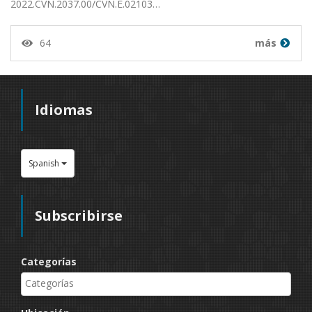
2022.CVN.2037.00/CVN.E.02103…
64
más
Idiomas
Spanish
Subscribirse
Categorías