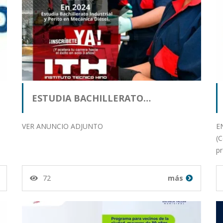
ESTUDIA BACHILLERATO…
VER ANUNCIO ADJUNTO
E
(C
p
72
más