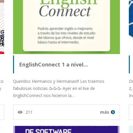
EnglishConnect 1 a nivel…
to
Queridos Hermanos y Hermanas!!! Les traemos
Di
y
fabulosas noticias 🥳🥳🥳 Ayer en el live de
2,
EnglishConnect nos hicieron la…
In
211
más