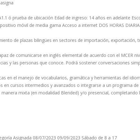
 asigna
.1 ó prueba de ubicación Edad de ingreso: 14 años en adelante Escol
 dispositivo móvil de media gama Acceso a internet DOS HORAS DIAR
iento de plazas bilingües en sectores de importación, exportación, tra
á capaz de comunicarse en inglés elemental de acuerdo con el MCER niv
encias y las personas que conoce. Podrá sostener conversaciones simp
as en el manejo de vocabularios, gramática y herramientas del idioma 
s en cursos intermedios y avanzados o integrarse a un programa de f
de manera mixta (en modalidad Blended) y/o presencial, completando l
goría Asignada 08/07/2023 09/09/2023 Sábado de 8 a 17