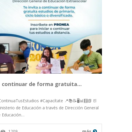
continuar de forma gratuita…
ontinuaTusEstudios #Capacítate 📍📚📝🖥️📊🧮📗 El
nisterio de Educación a través de Dirección General
e Educación…
1209
más