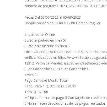
ENGLISH JOURNEY A1.2 (REGULAR) (INGLÉS) (Centro d
Número de programa 2023.CVN.1008.00/FAD.E.0282
Fecha Del 03/06/2023 al 05/08/2023
Horario Sábado de 08.00 a 17.00 Horario Regular
Impartido en Online
Curso impartido en línea Si
Curso para inscribir en línea Si
Observaciones EVENTO COMPLETAMENTE EN LINEA. En
verificar los cupos en https://www.intecap.edu.gt/ce
12312, Verónica Méndez:
isabel.mendez@intecap.edu
Cupos disponibles  23 cupos disponibles
Inversión
Pago Cantidad Monto Total
Pago único 1 Q. 320.00 Q. 320.00
Total Q. 320.00
Múltiples formas de pago  Con tarjeta de crédito o d
 No se hacen devoluciones de los pagos realizados