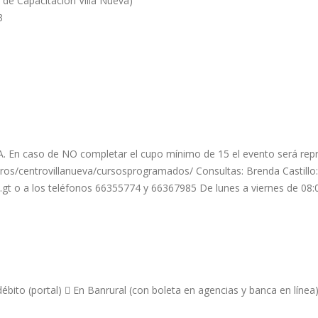
e Capacitación Villa Nueva)
3
 caso de NO completar el cupo mínimo de 15 el evento será rep
ntros/centrovillanueva/cursosprogramados/ Consultas: Brenda Castillo
.gt
o a los teléfonos 66355774 y 66367985 De lunes a viernes de 08:0
ébito (portal)  En Banrural (con boleta en agencias y banca en línea