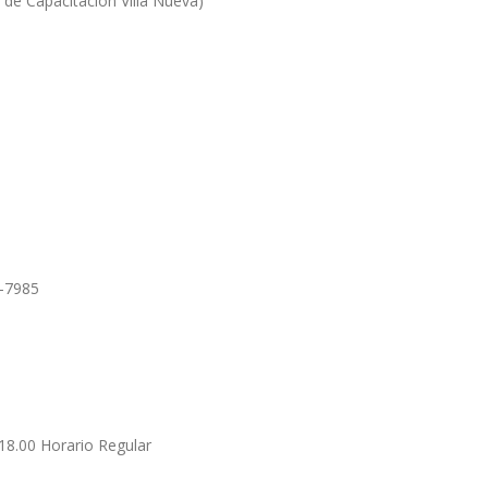
e Capacitación Villa Nueva)
6-7985
 18.00 Horario Regular