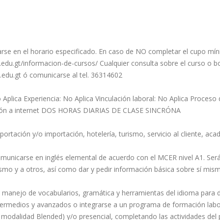
n el horario especificado. En caso de NO completar el cupo míni
edu.gt/informacion-de-cursos/ Cualquier consulta sobre el curso o bole
.edu.gt
ó comunicarse al tel. 36314602
 Aplica Experiencia: No Aplica Vinculación laboral: No Aplica Proces
exión a internet DOS HORAS DIARIAS DE CLASE SINCRÓNA
xportación y/o importación, hotelería, turismo, servicio al cliente, aca
 comunicarse en inglés elemental de acuerdo con el MCER nivel A1. Ser
smo y a otros, así como dar y pedir información básica sobre sí mism
 manejo de vocabularios, gramática y herramientas del idioma para des
termedios y avanzados o integrarse a un programa de formación labora
 modalidad Blended) y/o presencial, completando las actividades del