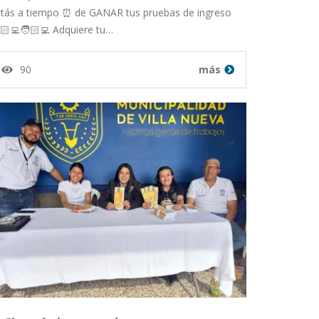
stás a tiempo ⏰ de GANAR tus pruebas de ingreso
🏻‍💻🧑🏻‍💻 Adquiere tu…
90
más