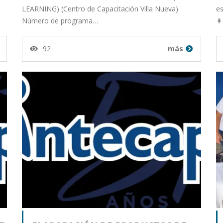
LEARNING) (Centro de Capacitación Villa Nueva)
e
Número de programa…
👩
92
más