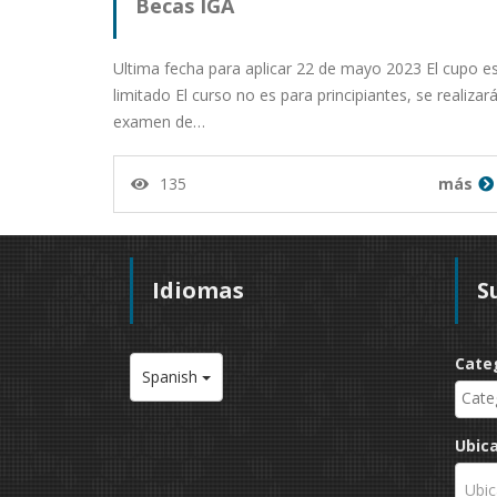
Becas IGA
Ultima fecha para aplicar 22 de mayo 2023 El cupo e
limitado El curso no es para principiantes, se realizar
examen de…
135
más
Idiomas
S
Cate
Spanish
Ubic
Ubic