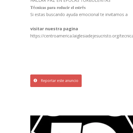
HALLAR PAZ EN ÉPOCAS TURBULENTAS
𝐓é𝐜𝐧𝐢𝐜𝐚𝐬 𝐩𝐚𝐫𝐚 𝐫𝐞𝐝𝐮𝐜𝐢𝐫 𝐞𝐥 𝐞𝐬𝐭𝐫é𝐬
Si estas buscando ayuda emocional te invitamos a
visitar nuestra pagina
https://centroamerica.laiglesiadejesucristo.org/tecnic
Reportar este anuncio