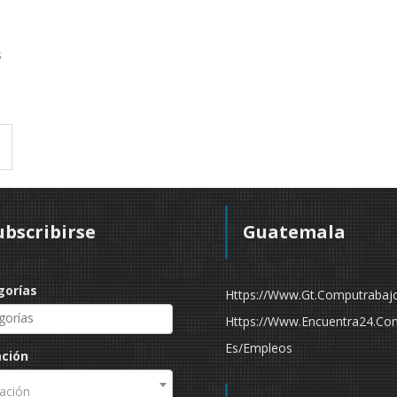
s
á
ubscribirse
Guatemala
gorías
Https://www.gt.computrabaj
Https://www.encuentra24.co
Es/empleos
ación
ación