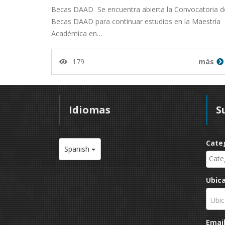
Becas DAAD Se encuentra abierta la Convocatoria d
Becas DAAD para continuar estudios en la Maestría
Académica en…
179
más
Idiomas
S
Cate
Spanish
Ubic
Ubic
Emai