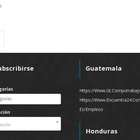
e
ubscribirse
Guatemala
gorías
Https://www.gt.computrabaj
Https://www.encuentra24.co
Es/empleos
ación
ación
Honduras
l