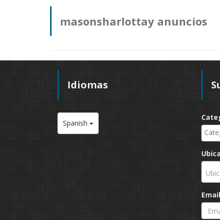
masonsharlottay anuncios
Idiomas
S
Cate
Spanish
Ubic
Ubic
Emai