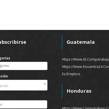
ubscribirse
Guatemala
gorías
Https://www.gt.computrabaj
Https://www.encuentra24.co
Es/empleos
ación
ación
Honduras
l
Https://www.computrabajo.