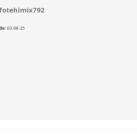
fotehimix792
do:
03-08-25