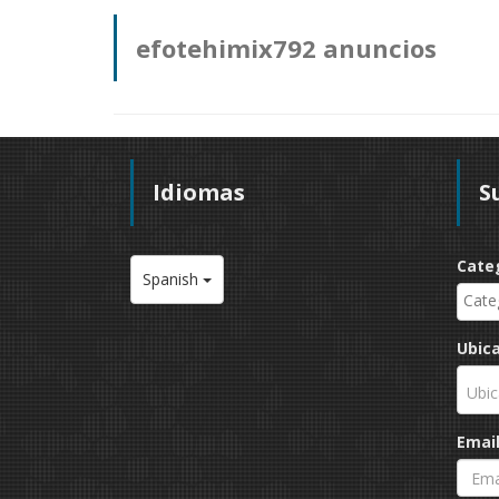
efotehimix792 anuncios
Idiomas
S
Cate
Spanish
Ubic
Ubic
Emai