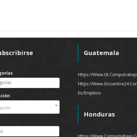
ubscribirse
Guatemala
gorías
Https://www.gt.computrabaj
Https://www.encuentra24.co
Es/empleos
ación
ación
Honduras
l
Https://www.computrabajo.