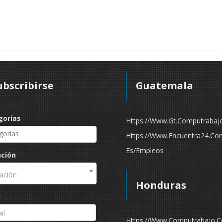
ubscribirse
Guatemala
gorías
Https://www.gt.computrabaj
Https://www.encuentra24.co
Es/empleos
ación
ación
Honduras
l
Https://www.computrabajo.