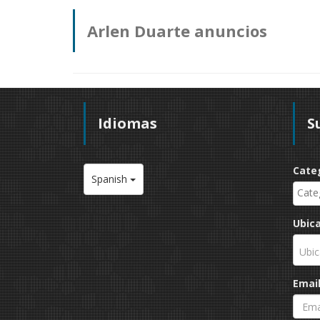
Arlen Duarte anuncios
Idiomas
S
Cate
Spanish
Ubic
Ubic
Emai