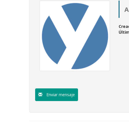
A
Crea
Últi
Enviar mensaje