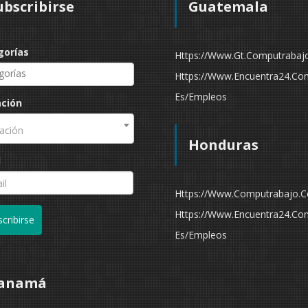
ubscribirse
Guatemala
gorías
Https://www.gt.computrabaj
Https://www.encuentra24.co
Es/empleos
ación
ación
Honduras
l
Https://www.computrabajo.
Https://www.encuentra24.co
cribirse
Es/empleos
anamá