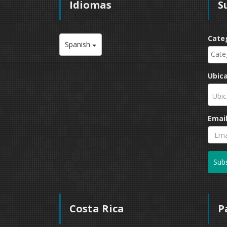
Idiomas
S
Cate
Spanish
Ubic
Ubic
Emai
Subs
Costa Rica
P