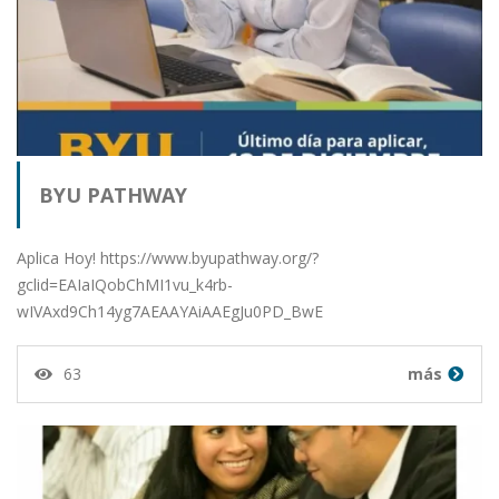
BYU PATHWAY
Aplica Hoy! https://www.byupathway.org/?
gclid=EAIaIQobChMI1vu_k4rb-
wIVAxd9Ch14yg7AEAAYAiAAEgJu0PD_BwE
63
más