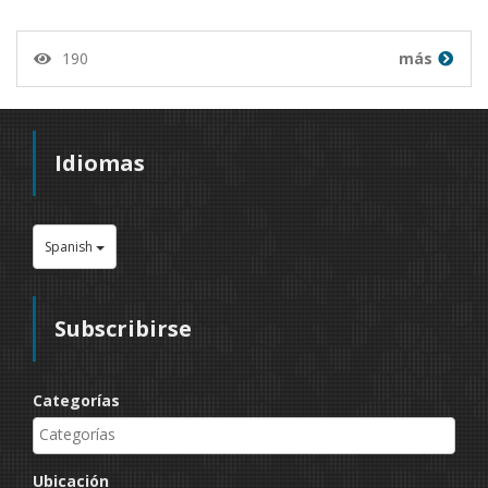
190
más
Idiomas
Spanish
Subscribirse
Categorías
Ubicación