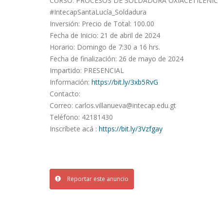
CURSO: PROCESOS DE SOLDADURA OXIACETILÉNIC
#IntecapSantaLucía_Soldadura
Inversión: Precio de Total: 100.00
Fecha de Inicio: 21 de abril de 2024
Horario: Domingo de 7:30 a 16 hrs.
Fecha de finalización: 26 de mayo de 2024
Impartido: PRESENCIAL
Información:
https://bit.ly/3xb5RvG
Contacto:
Correo:
carlos.villanueva@intecap.edu.gt
Teléfono: 42181430
Inscríbete acá :
https://bit.ly/3Vzfgay
Reportar este anuncio