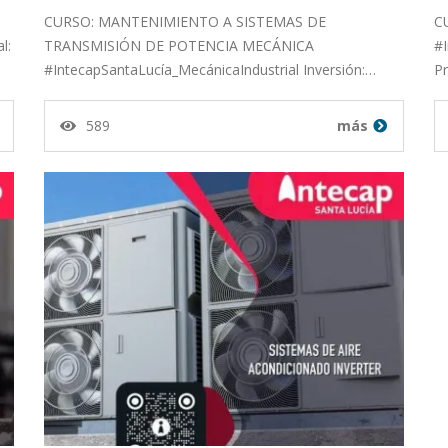
CURSO: MANTENIMIENTO A SISTEMAS DE
C
SISTEMAS…
l:
TRANSMISIÓN DE POTENCIA MECÁNICA
#
#IntecapSantaLucía_MecánicaIndustrial Inversión:…
Pr
589
más