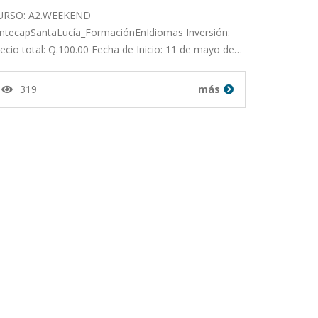
URSO: A2.WEEKEND
IntecapSantaLucía_FormaciónEnIdiomas Inversión:
ecio total: Q.100.00 Fecha de Inicio: 11 de mayo de…
319
más