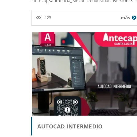
#IntecapSantaLucía_MecánicaIndustrial Inversión: •…
425
más
AUTOCAD INTERMEDIO