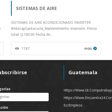
SISTEMAS DE AIRE
SISTEMAS DE AIRE ACONDICIONADO INVERTER
ACONDICIONADO…
e
#IntecapSantaLucía_Mantenimiento Inversión: Precio
total: Q.100.00 Fecha de…
1187
más
ubscribirse
Guatemala
gorías
Https://www.gt.computrabaj
Https://www.encuentra24.co
Es/empleos
ación