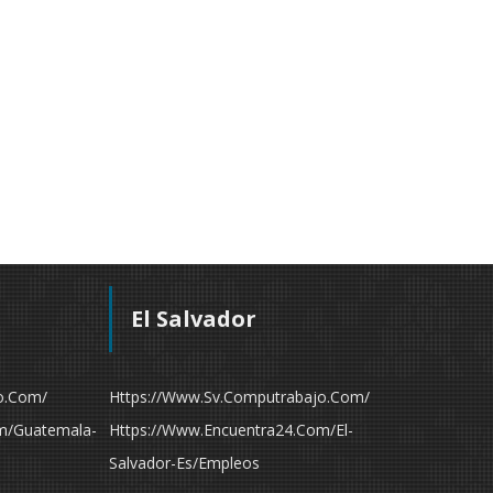
El Salvador
o.com/
Https://www.sv.computrabajo.com/
m/guatemala-
Https://www.encuentra24.com/el-
Salvador-Es/empleos