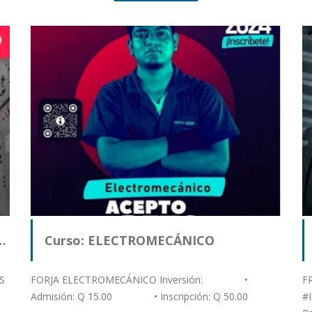
…
Curso: ELECTROMECÁNICO
S
FORJA ELECTROMECÁNICO Inversión: •
F
Admisión: Q 15.00 • Inscripción: Q 50.00
#I