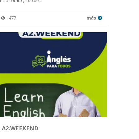
ecio total: Q.100.00…
477
más
A2.WEEKEND