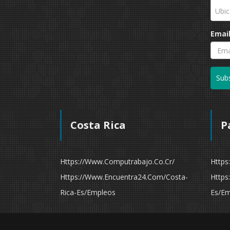
Ubic
Emai
Subs
Costa Rica
P
Https://www.computrabajo.co.cr/
Https
Https://www.encuentra24.com/costa-
Https
Rica-Es/empleos
Es/em