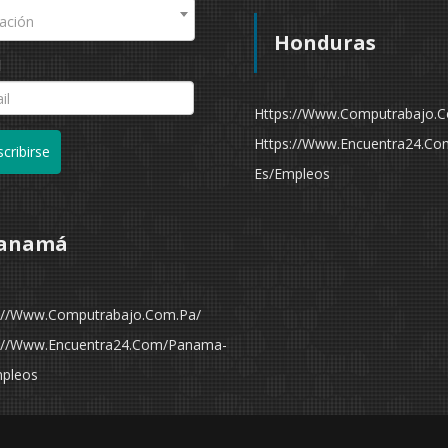
ación
Honduras
l
Https://www.computrabajo.
Https://www.encuentra24.co
cribirse
Es/empleos
anamá
://www.computrabajo.com.pa/
://www.encuentra24.com/panama-
pleos