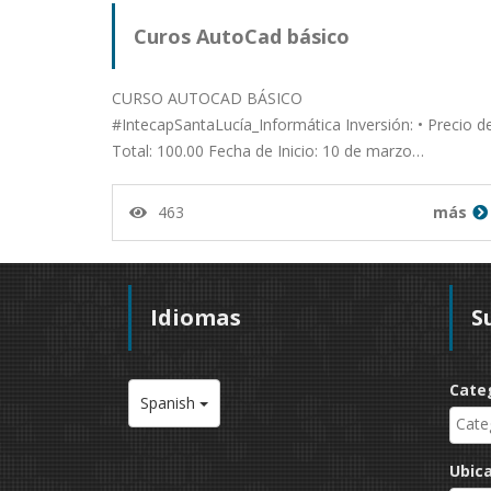
Curos AutoCad básico
CURSO AUTOCAD BÁSICO
#IntecapSantaLucía_Informática Inversión: • Precio d
Total: 100.00 Fecha de Inicio: 10 de marzo…
463
más
Idiomas
S
Cate
Spanish
Ubic