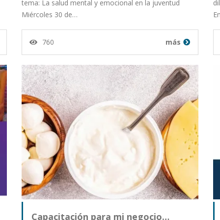
tema: La salud mental y emocional en la juventud
di
Miércoles 30 de…
E
760
más
Capacitación para mi negocio…