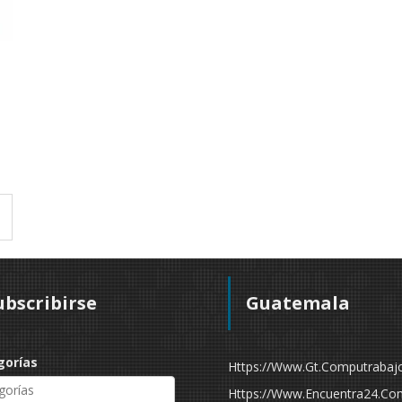
ubscribirse
Guatemala
gorías
Https://www.gt.computrabaj
Https://www.encuentra24.co