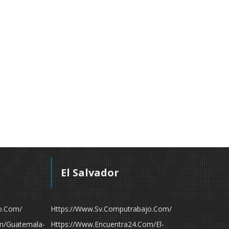
El Salvador
o.com/
Https://www.sv.computrabajo.com/
m/guatemala-
Https://www.encuentra24.com/el-