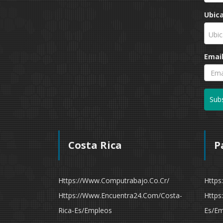
Ubic
Ubic
Emai
Subs
Costa Rica
P
Https://www.computrabajo.co.cr/
Https
Https://www.encuentra24.com/costa-
Https
Rica-Es/empleos
Es/em