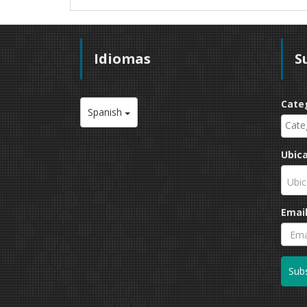
Idiomas
S
Cate
Spanish
Ubic
Ubic
Emai
Subs