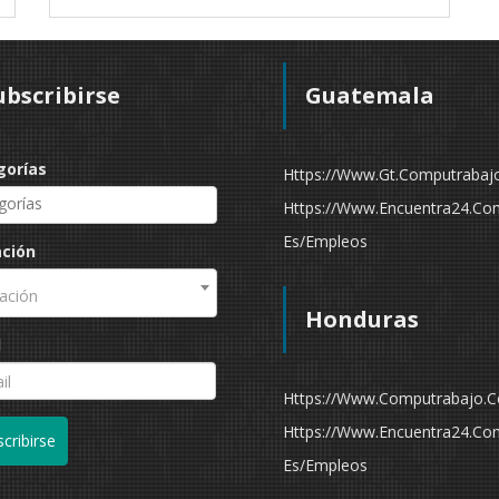
ubscribirse
Guatemala
gorías
Https://www.gt.computrabaj
Https://www.encuentra24.co
Es/empleos
ación
ación
Honduras
l
Https://www.computrabajo.
Https://www.encuentra24.co
cribirse
Es/empleos