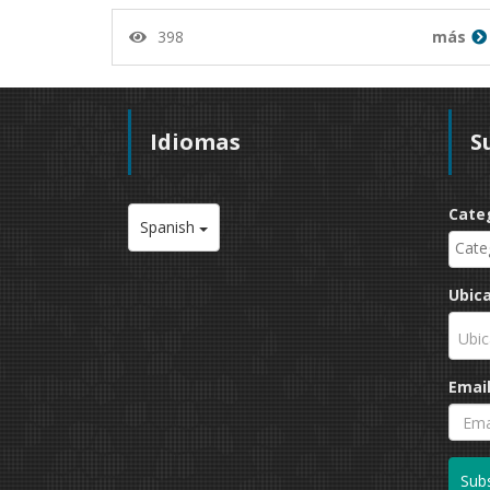
398
más
Idiomas
S
Cate
Spanish
Ubic
Ubic
Emai
Subs