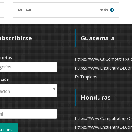
440
más
ubscribirse
Guatemala
gorías
Https://www.gt.computrabaj
Https://www.encuentra24.co
Es/empleos
ación
ación
Honduras
l
Https://www.computrabajo.
Https://www.encuentra24.co
cribirse