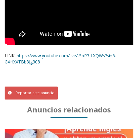
LINK:
https://www.youtube.com/live/-5bR7ILXQWs?si=6-
GXHXXTBb3Jg308
Reportar este anuncio
Anuncios relacionados