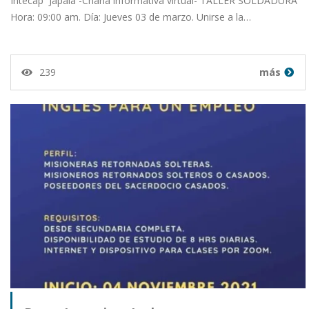
Intecap Japala -Charla informativa virtual- TALLER SOLDADURA
Hora: 09:00 am. Día: Jueves 03 de marzo. Unirse a la…
239
más