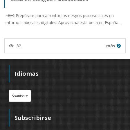
> 🌐📲 Prepárate para afrontar los riesgos psicosociales en
entornos laborales digitales. Aprovecha esta beca en España…
82
más
Idiomas
Spanish
Subscribirse