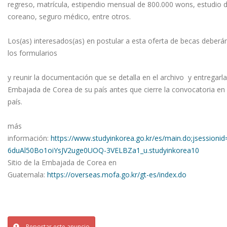
regreso, matrícula, estipendio mensual de 800.000 wons, estudio d
coreano, seguro médico, entre otros.
Los(as) interesados(as) en postular a esta oferta de becas deberán
los formularios
y reunir la documentación que se detalla en el archivo y entregarla
Embajada de Corea de su país antes que cierre la convocatoria en
país.
más
información:
https://www.studyinkorea.go.kr/es/main.do;jsessioni
6duAl50Bo1oiYsJV2uge0UOQ-3VELBZa1_u.studyinkorea10
Sitio de la Embajada de Corea en
Guatemala:
https://overseas.mofa.go.kr/gt-es/index.do
Reportar este anuncio