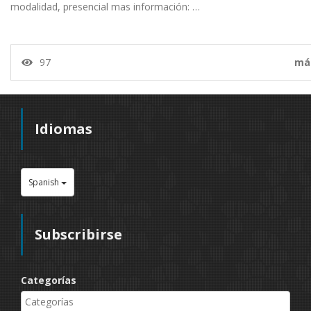
modalidad, presencial mas información: …
97
má
Idiomas
Spanish
Subscribirse
Categorías